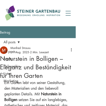
Beitrag
All posts
Manfred Strauss
All posts
21. Aug. 2025
2 Min. Lesezeit
Naturstein in Bolligen –
Events
Eleganz und Beständigkeit
Philosophie
Listen
für Ihren Garten
Marketing
Ein Garten lebt von seiner Gestaltung, 
den Materialien und den liebevoll 
geplanten Details. Mit 
Naturstein in 
Bolligen
 setzen Sie auf ein langlebiges, 
ästhetisches und zeitloses Material, das 