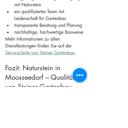
mit Naturstein
ein qualifiziertes Team mit 
Leidenschaft für Gartenbau
transparente Beratung und Planung
nachhaltige, hochwertige Bauweise
Mehr Informationen zu allen 
Dienstleistungen finden Sie auf der 
Service-Seite von Steiner Gartenbau
.
Fazit: Naturstein in 
Moosseedorf – Qualität 
von Steiner Gartenbau
Ob für Mauern, Wege, Terrassen oder 
dekorative Elemente: 
Naturstein in 
Moosseedorf
 verbindet Beständigkeit mit 
einzigartiger Ästhetik. Steiner Gartenbau 
begleitet Sie von der Beratung über die 