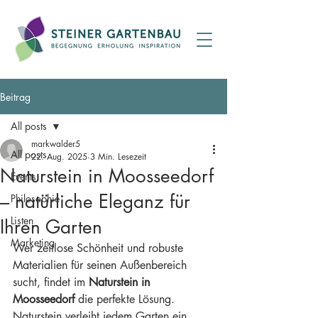
Beitrag
All posts
markwalder5
All posts
22. Aug. 2025
3 Min. Lesezeit
Naturstein in Moosseedorf
Events
– natürliche Eleganz für
Philosophie
Listen
Ihren Garten
Marketing
Wer zeitlose Schönheit und robuste 
Materialien für seinen Außenbereich 
sucht, findet im 
Naturstein in 
Moosseedorf
 die perfekte Lösung. 
Naturstein verleiht jedem Garten ein 