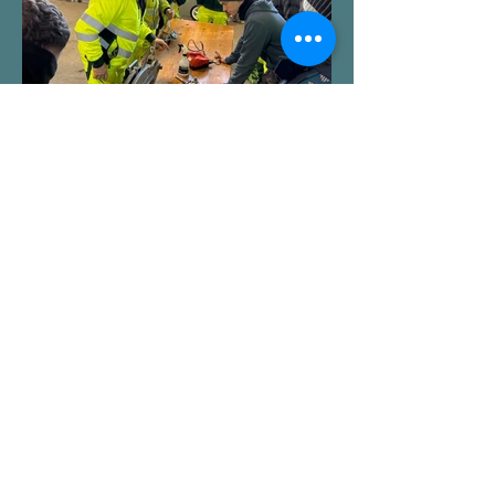
Es freut uns, dass wir als TOP-
Ausbildungsbetrieb zertifiziert sind. Uns
ist wichtig, dass Lernende und
Lernbegleiter als Team
zusammenarbeiten und beide
voneinander profitieren können.
Auszubildende und Berufsbildner