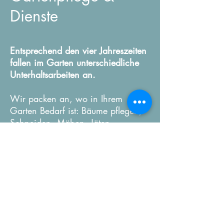
Dienste
Entsprechend den vier Jahreszeiten
fallen im Garten unterschiedliche
Unterhaltsarbeiten an.
Wir packen an, wo in Ihrem
Garten Bedarf ist: Bäume pflegen,
Schneiden, Mähen, Jäten,
Wässern, Düngen, Wege bereiten
oder Schneeräumen - Sie
bestimmen den Umfang unserer
Einsätze auf Abruf oder auch im
Abo.
Unser Angebot Gartenpflege &
Dienste beinhaltet auch den