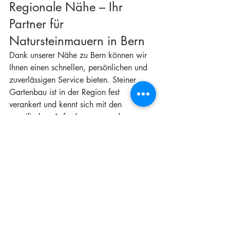
Regionale Nähe – Ihr 
Partner für 
Natursteinmauern in Bern
Dank unserer Nähe zu Bern können wir 
Ihnen einen schnellen, persönlichen und 
zuverlässigen Service bieten. Steiner 
Gartenbau ist in der Region fest 
verankert und kennt sich mit den 
spezifischen Anforderungen und 
Gegebenheiten vor Ort bestens aus.
Standort: 
Google Maps – Steiner 
Gartenbau
Fazit: Natursteinmauer in 
Bern mit Steiner Gartenbau
Natursteinmauer in Bern
 sind nicht nur 
funktional und stabil, sondern auch ein 