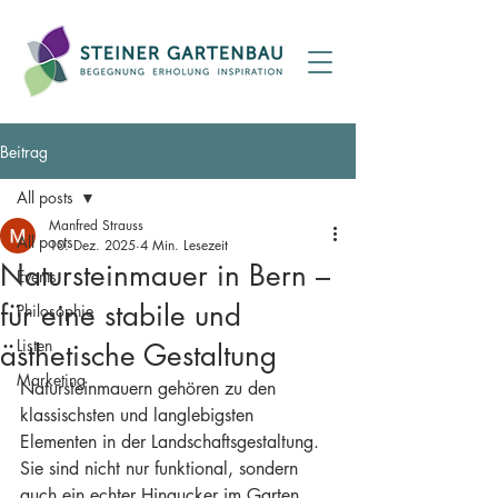
Beitrag
All posts
Manfred Strauss
All posts
10. Dez. 2025
4 Min. Lesezeit
Natursteinmauer in Bern –
Events
für eine stabile und
Philosophie
Listen
ästhetische Gestaltung
Marketing
Natursteinmauern gehören zu den 
klassischsten und langlebigsten 
Elementen in der Landschaftsgestaltung. 
Sie sind nicht nur funktional, sondern 
auch ein echter Hingucker im Garten 