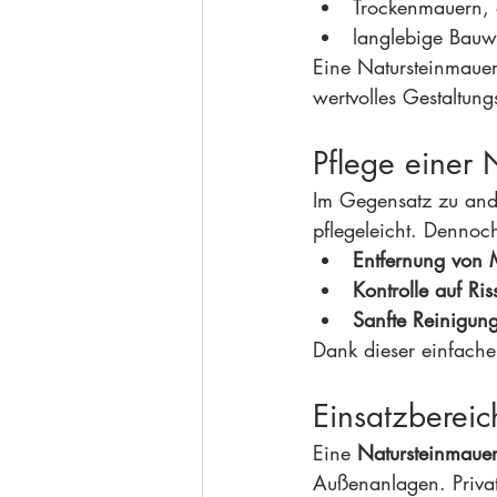
Trockenmauern, d
langlebige Bauw
Eine Natursteinmauer
wertvolles Gestaltung
Pflege einer 
Im Gegensatz zu ande
pflegeleicht. Dennoc
Entfernung von 
Kontrolle auf Ri
Sanfte Reinigun
Dank dieser einfachen
Einsatzbereic
Eine 
Natursteinmaue
Außenanlagen. Privat