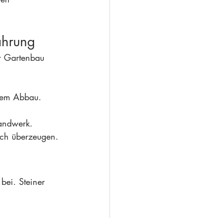
ahrung
er Gartenbau 
alem Abbau.
Handwerk.
isch überzeugen.
bei. Steiner 