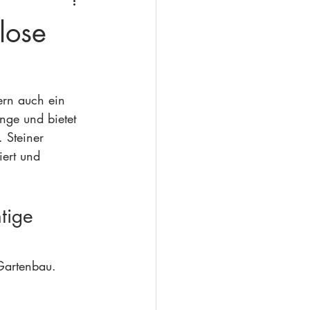
lose
dern auch ein 
änge und bietet 
 Steiner 
iert und 
tige 
 Gartenbau. 