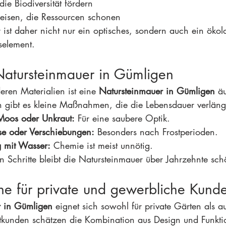
ie Biodiversität fördern
eisen, die Ressourcen schonen
 ist daher nicht nur ein optisches, sondern auch ein ökol
selement.
Natursteinmauer in Gümligen
ren Materialien ist eine 
Natursteinmauer in Gümligen
 ä
h gibt es kleine Maßnahmen, die die Lebensdauer verläng
Moos oder Unkraut:
 Für eine saubere Optik.
sse oder Verschiebungen:
 Besonders nach Frostperioden.
g mit Wasser:
 Chemie ist meist unnötig.
 Schritte bleibt die Natursteinmauer über Jahrzehnte sch
he für private und gewerbliche Kund
r in Gümligen
 eignet sich sowohl für private Gärten als a
kunden schätzen die Kombination aus Design und Funktion