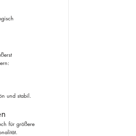
ogisch 
ußerst 
ern:
ön und stabil.
en
uch für größere 
alität. 