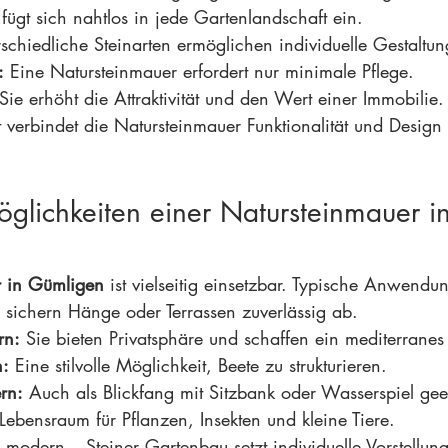
 fügt sich nahtlos in jede Gartenlandschaft ein.
rschiedliche Steinarten ermöglichen individuelle Gestaltu
:
 Eine Natursteinmauer erfordert nur minimale Pflege.
 Sie erhöht die Attraktivität und den Wert einer Immobilie.
eit verbindet die Natursteinmauer Funktionalität und Design 
glichkeiten einer Natursteinmauer in
r in Gümligen
 ist vielseitig einsetzbar. Typische Anwendu
e sichern Hänge oder Terrassen zuverlässig ab.
rn:
 Sie bieten Privatsphäre und schaffen ein mediterrane
n:
 Eine stilvolle Möglichkeit, Beete zu strukturieren.
rn:
 Auch als Blickfang mit Sitzbank oder Wasserspiel gee
 Lebensraum für Pflanzen, Insekten und kleine Tiere.
r modern – Steiner Gartenbau setzt individuelle Vorstellun