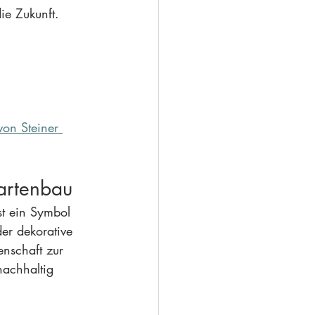
die Zukunft. 
von Steiner 
Gartenbau
ist ein Symbol 
der dekorative 
nschaft zur 
nachhaltig 