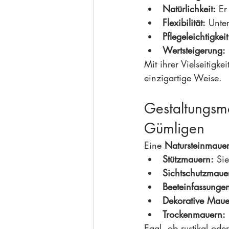
Natürlichkeit:
 Er
Flexibilität:
 Unte
Pflegeleichtigkeit
Wertsteigerung:
Mit ihrer Vielseitigk
einzigartige Weise.
Gestaltungsmö
Gümligen
Eine 
Natursteinmaue
Stützmauern:
 Si
Sichtschutzmaue
Beeteinfassunge
Dekorative Maue
Trockenmauern:
Egal, ob rustikal ode