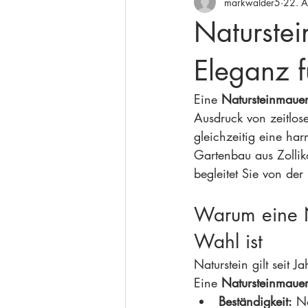
markwalder5
22. 
Naturstei
Eleganz f
Eine 
Natursteinmaue
Ausdruck von zeitlose
gleichzeitig eine har
Gartenbau aus Zollik
begleitet Sie von de
Warum eine N
Wahl ist
Naturstein gilt seit 
Eine 
Natursteinmaue
Beständigkeit:
 N