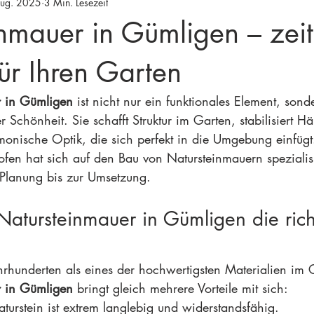
Aug. 2025
3 Min. Lesezeit
nmauer in Gümligen – zeit
ür Ihren Garten
r in Gümligen
 ist nicht nur ein funktionales Element, son
r Schönheit. Sie schafft Struktur im Garten, stabilisiert H
monische Optik, die sich perfekt in die Umgebung einfügt.
ofen hat sich auf den Bau von Natursteinmauern spezialis
r Planung bis zur Umsetzung.
atursteinmauer in Gümligen die rich
Jahrhunderten als eines der hochwertigsten Materialien im
r in Gümligen
 bringt gleich mehrere Vorteile mit sich:
aturstein ist extrem langlebig und widerstandsfähig.