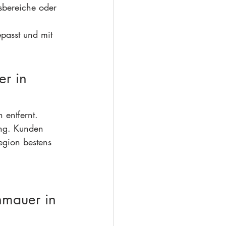
sbereiche oder 
passt und mit 
er in 
 entfernt. 
ng. Kunden 
egion bestens 
nmauer in 